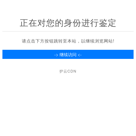
正在对您的身份进行鉴定
请点击下方按钮跳转至本站，以继续浏览网站!
护云CDN