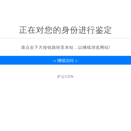
正在对您的身份进行鉴定
请点击下方按钮跳转至本站，以继续浏览网站!
护云CDN