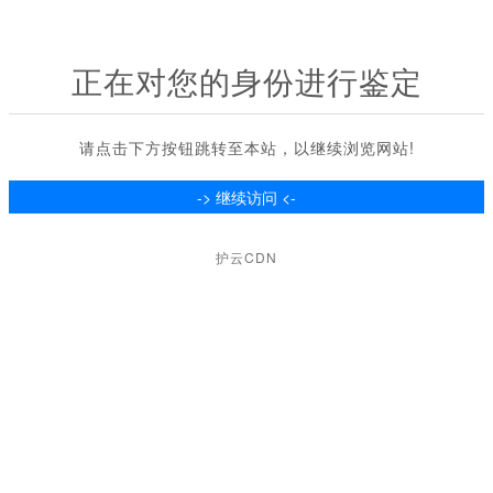
正在对您的身份进行鉴定
请点击下方按钮跳转至本站，以继续浏览网站!
护云CDN