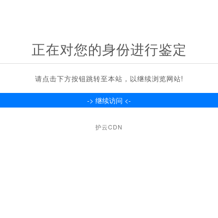
正在对您的身份进行鉴定
请点击下方按钮跳转至本站，以继续浏览网站!
护云CDN