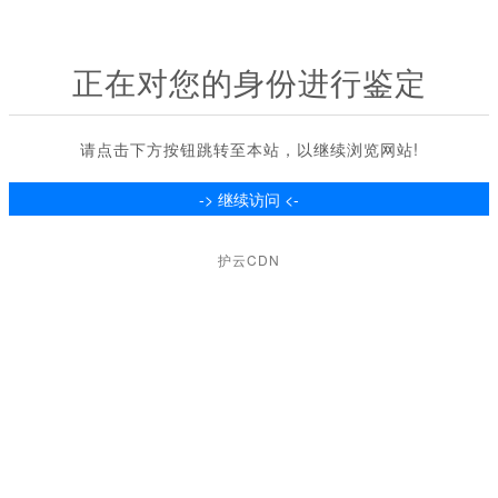
正在对您的身份进行鉴定
请点击下方按钮跳转至本站，以继续浏览网站!
护云CDN