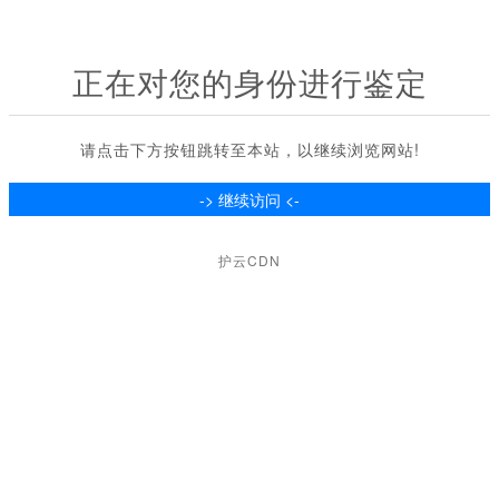
正在对您的身份进行鉴定
请点击下方按钮跳转至本站，以继续浏览网站!
护云CDN