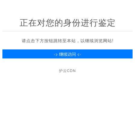
正在对您的身份进行鉴定
请点击下方按钮跳转至本站，以继续浏览网站!
护云CDN