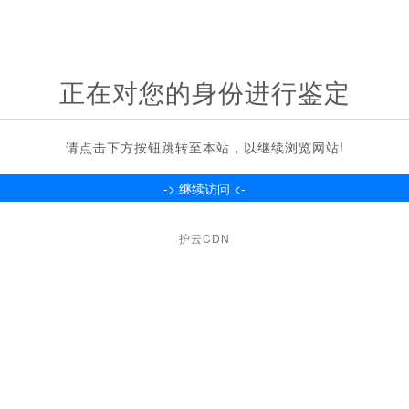
正在对您的身份进行鉴定
请点击下方按钮跳转至本站，以继续浏览网站!
护云CDN