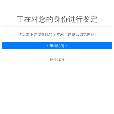
正在对您的身份进行鉴定
请点击下方按钮跳转至本站，以继续浏览网站!
护云CDN