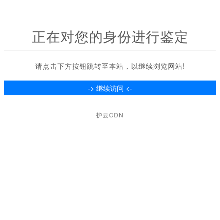
正在对您的身份进行鉴定
请点击下方按钮跳转至本站，以继续浏览网站!
护云CDN