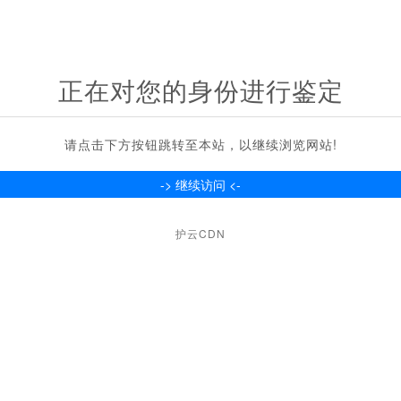
正在对您的身份进行鉴定
请点击下方按钮跳转至本站，以继续浏览网站!
护云CDN