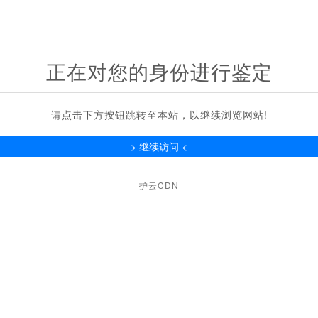
正在对您的身份进行鉴定
请点击下方按钮跳转至本站，以继续浏览网站!
护云CDN