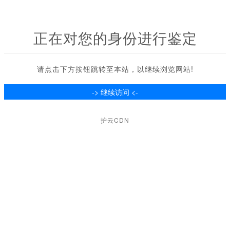
正在对您的身份进行鉴定
请点击下方按钮跳转至本站，以继续浏览网站!
护云CDN