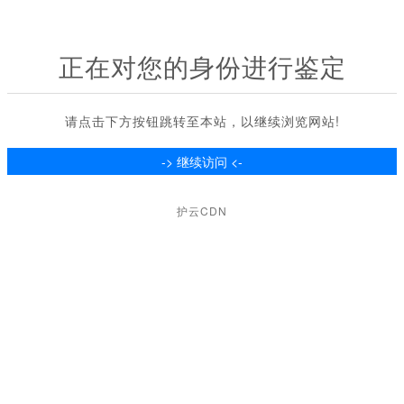
正在对您的身份进行鉴定
请点击下方按钮跳转至本站，以继续浏览网站!
护云CDN