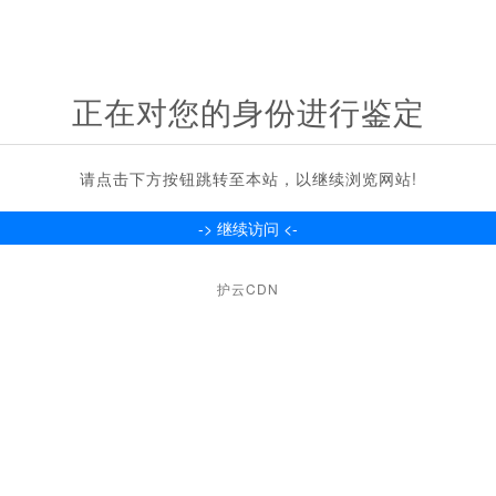
正在对您的身份进行鉴定
请点击下方按钮跳转至本站，以继续浏览网站!
护云CDN