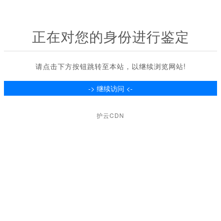
正在对您的身份进行鉴定
请点击下方按钮跳转至本站，以继续浏览网站!
护云CDN