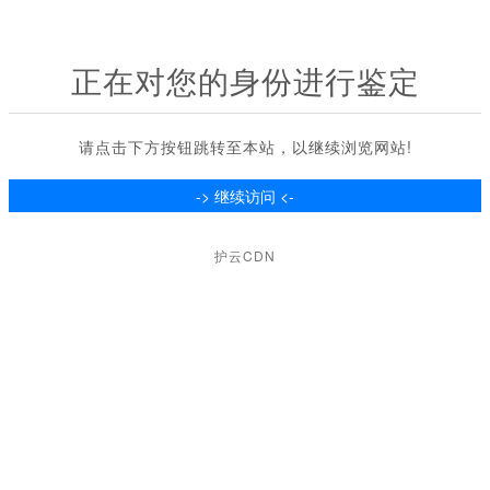
正在对您的身份进行鉴定
请点击下方按钮跳转至本站，以继续浏览网站!
护云CDN