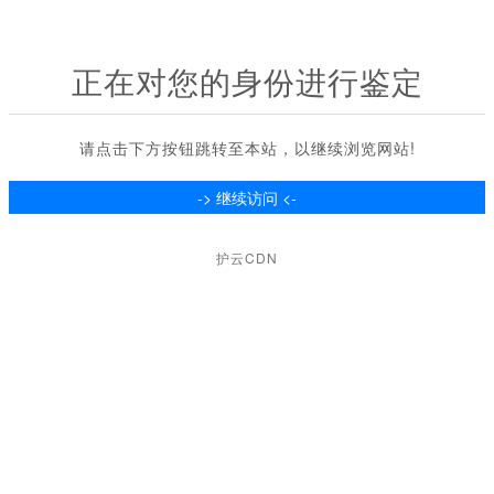
正在对您的身份进行鉴定
请点击下方按钮跳转至本站，以继续浏览网站!
护云CDN