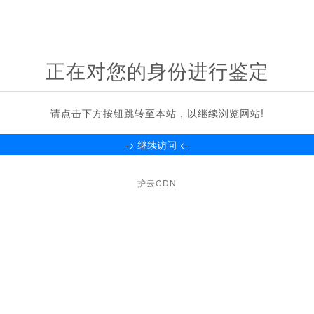
正在对您的身份进行鉴定
请点击下方按钮跳转至本站，以继续浏览网站!
护云CDN