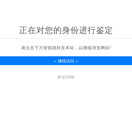
正在对您的身份进行鉴定
请点击下方按钮跳转至本站，以继续浏览网站!
护云CDN