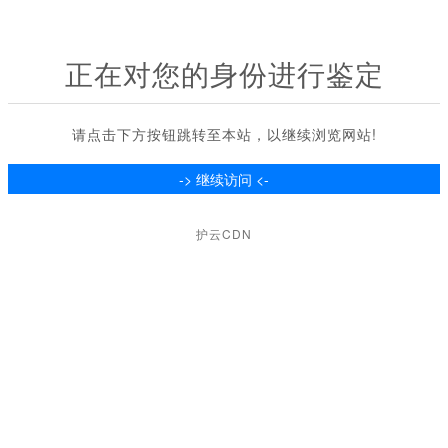
正在对您的身份进行鉴定
请点击下方按钮跳转至本站，以继续浏览网站!
护云CDN