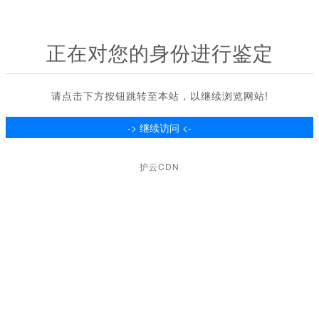
正在对您的身份进行鉴定
请点击下方按钮跳转至本站，以继续浏览网站!
护云CDN