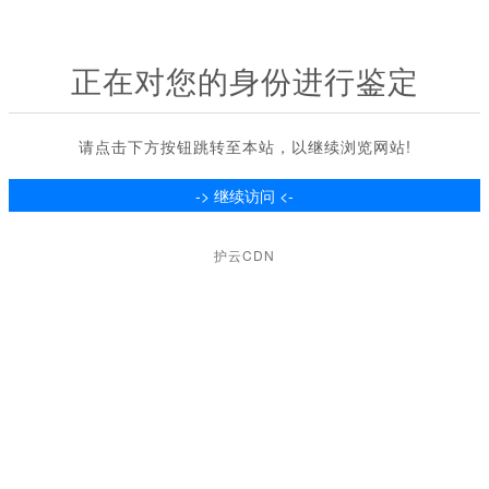
正在对您的身份进行鉴定
请点击下方按钮跳转至本站，以继续浏览网站!
护云CDN