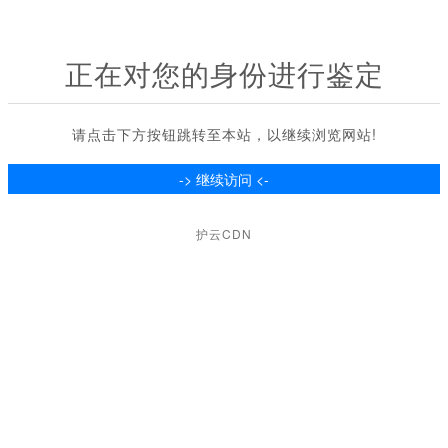
正在对您的身份进行鉴定
请点击下方按钮跳转至本站，以继续浏览网站!
护云CDN