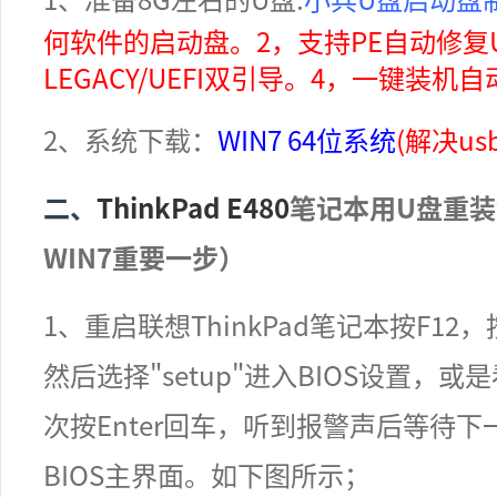
何软件的启动盘。2，支持PE自动修复UE
LEGACY/UEFI双引导。4，一键装机自动
2
、系统下载：
WIN7 64位系统
(解决us
二、
ThinkPad E480
笔记本用U盘重装
WIN7
重要一步）
1
、重启联想
ThinkPad
笔记本按
F12
，
然后选择"setup"进入BIOS设置，或是看
次按Enter回车，听到报警声后等待下一
BIOS主界面。
如下图所示；