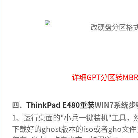
详细GPT分区转MB
ThinkPad E480
重装
WIN7系统步
四、
1
、
运行桌面的
"小兵
一键装机
"
工具，
下载好的ghost版本的iso或者gho文件