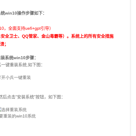
统win10操作步骤如下：
10
uefi+gpt
）
，全面支持
引导
毒&安全卫士、QQ管家、金山毒霸等）。系统上的所有安全措施
崩溃；
装系统win10步骤：
一键重装系统,如下图：
，然后点击"安装系统"按钮，
如下图：