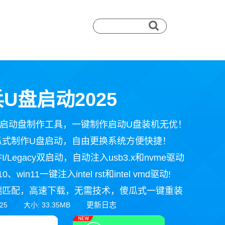
U盘启动2025
盘启动盘制作工具，一键制作启动U盘装机无优！
瓜式制作U盘启动，自由更换系统方便快捷！
I/Legacy双启动，自动注入usb3.x和nvme驱动
0、win11一键注入intel rst和intel vmd驱动!
端匹配，高速下载，无需技术，傻瓜式一键重装
更新日志
025 大小: 33.35MB