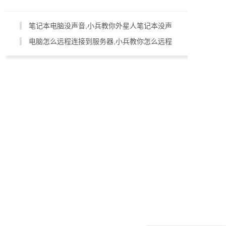
笔记本电脑没声音,小兵教你外星人笔记本没声
音如何解决_使用帮助_小兵一键重装系统网
电脑怎么远程连接到服务器,小兵教你怎么远程
_使用帮助_小兵一键重装系统网