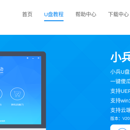
首页
U盘教程
帮助中心
下载中心
小兵
小兵U
一键傻
支持UEF
支持win1
支持云
版本：V2