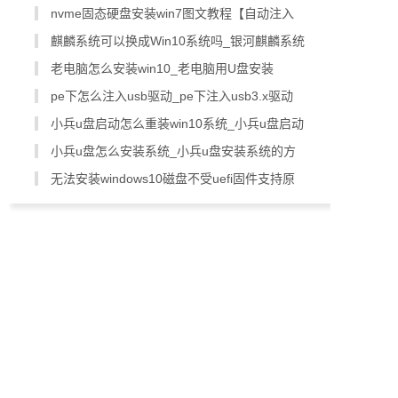
nvme固态硬盘安装win7图文教程【自动注入
nvme驱动】
麒麟系统可以换成Win10系统吗_银河麒麟系统
换回win10系统教程
老电脑怎么安装win10_老电脑用U盘安装
win10教程【图文教程】
pe下怎么注入usb驱动_pe下注入usb3.x驱动
教程(支持usb3.x/nvme/vmd驱动)
小兵u盘启动怎么重装win10系统_小兵u盘启动
重装win10系统图文教程
小兵u盘怎么安装系统_小兵u盘安装系统的方
法和步骤
无法安装windows10磁盘不受uefi固件支持原
因分析及解决方法