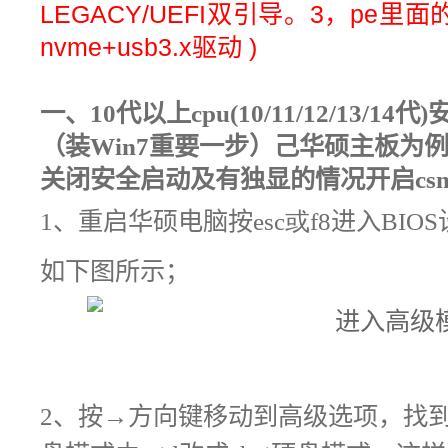
LEGACY/UEFI双引导。3，
pe里面
nvme+usb3.x驱动
)
一、
10代以上cpu(10/11/12/13/14代)
（装
Win7
重要一步）己华硕主板为
关闭安全启动及有独显的情况开启cs
1
、重启华硕电脑按
esc或f8
进入
BIOS
如下图所示
；
2
、
按
→
方向键移动到
高级选项，找到