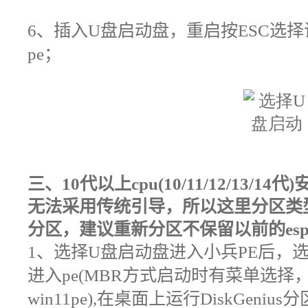
6
、插入
U
盘启动盘，重启按
ESC
选择
pe；
三、
10代以上cpu(10/11/12/13/14代)
无法采用传统引导，所以这里分区类型
分区，建议重新分区不保留以前的esp
1
、选择
U
盘启动盘进入小兵
PE
后，选择
进入pe(
MBR方式启动时有菜单选择，
win11pe
),在桌面上运行
DiskGenius
分