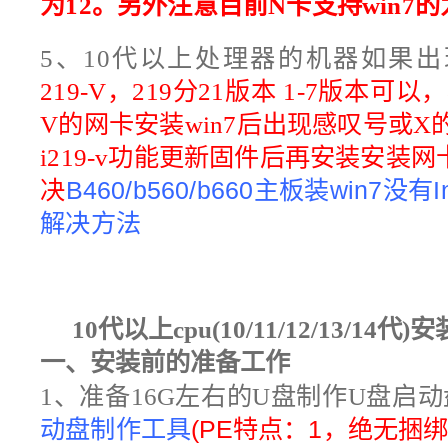
为12。另外注意目前N卡支持win7
5、10代以上处理器的机器如果出现I21
219-V，219分21版本 1-7版本可以，
V的网卡安装win7后出现感叹号或X
i219-v功能更新固件后再安装安装
决
B460/b560/b660主板装win7没有
解决方法
10代以上cpu(10/11/12/13/14代)安
一、安装前的准备工作
1
、准备16
G
左右的
U
盘制作U盘启动
动盘制作工具
(PE特点：1，绝无捆