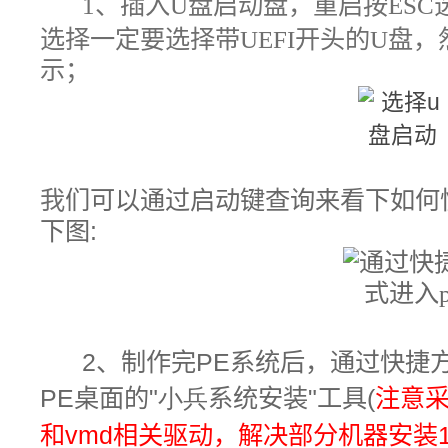
1、
插入
U
盘启动盘，重启按
ESC
选择一定要选择带UEFI开头的U盘，
示；
我
们可以通过启动键查询来看下如何
下图:
2、制作完PE系统后，通过快捷
PE桌面的
"小兵
系统安装
"
工具(
注意采
和vmd相关驱动，解决部分机器安装